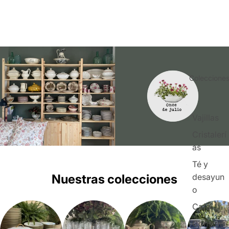
Coleccione
Vajillas
Cristalerí
as
Té y
desayun
Nuestras colecciones
o
Café
Consom