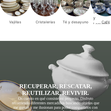
é
Soperas
y
Vajillas
Cristalerías
Té y desayuno
Café
Legumbr
eras
Fruteros
y
Pasteler
os
Jarras
Candela
Sobre nosotr
bros
RECUPERAR, RESCATAR,
Velas
REUTILIZAR, REVIVIR.
Otros
Os cuento en qué consiste mi proyecto. Disfruto
recorriendo diferentes mercadillos buscando objetos que
me gustan y me ilusionan para poder compartirlos con